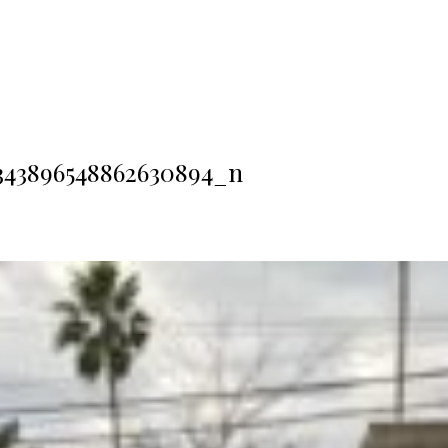
343896548862630894_n