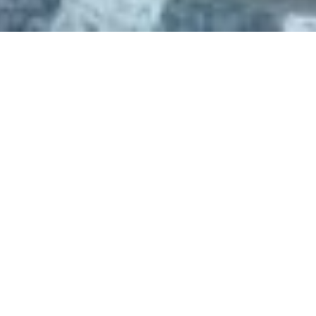
結い物で繋ぐ会 有限責任事業組合
〒541-0058
大阪市中央区南久宝寺1-9-8 ダイキビル1Ｆ（きしな屋 内）
TEL：06-6563-7955 （9:30～18:30 日曜定休）
Mail：info@yuimono.com