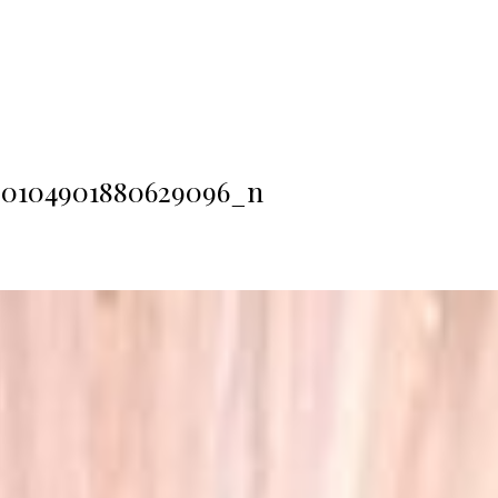
630104901880629096_n