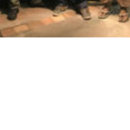
結い物で繋ぐ会 有限責任事業組合
〒541-0058
大阪市中央区南久宝寺1-9-8 ダイキビル1Ｆ（きしな屋 内）